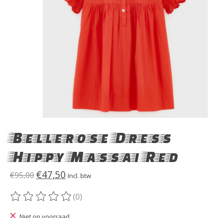
Bellerose Dress
Hippy Massai Red
€47,50
€95,00
Incl. btw
(0)
De beoordeling van dit product is
0
van de 5
Niet op voorraad