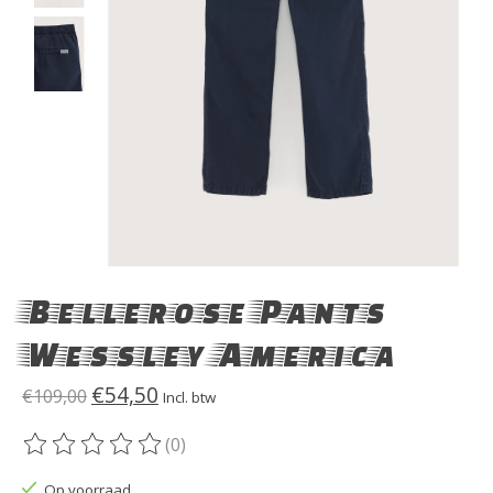
Bellerose Pants
Wessley America
€54,50
€109,00
Incl. btw
(0)
De beoordeling van dit product is
0
van de 5
Op voorraad