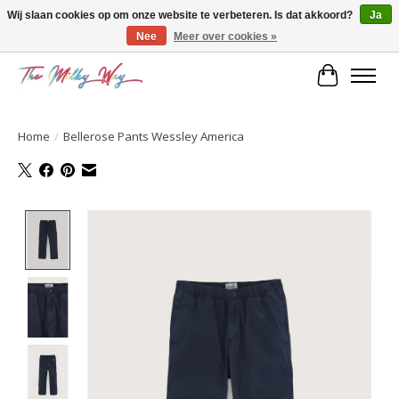
Wij slaan cookies op om onze website te verbeteren. Is dat akkoord?
Ja
Nee
Meer over cookies »
Kids & teens store
Winkelwa
Home
/
Bellerose Pants Wessley America
Product image slideshow Items