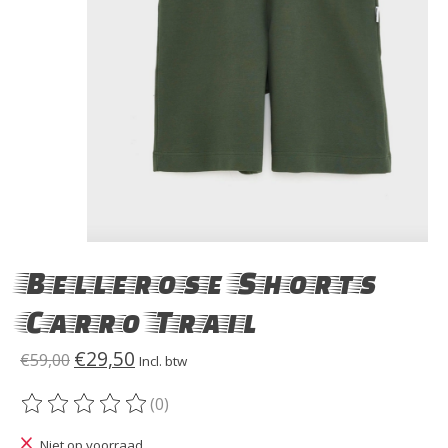
Bellerose Shorts
Carro Trail
€29,50
€59,00
Incl. btw
(0)
De beoordeling van dit product is
0
van de 5
Niet op voorraad