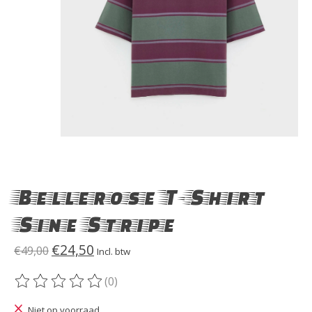
Bellerose T-Shirt
Sine Stripe
€24,50
€49,00
Incl. btw
(0)
De beoordeling van dit product is
0
van de 5
Niet op voorraad