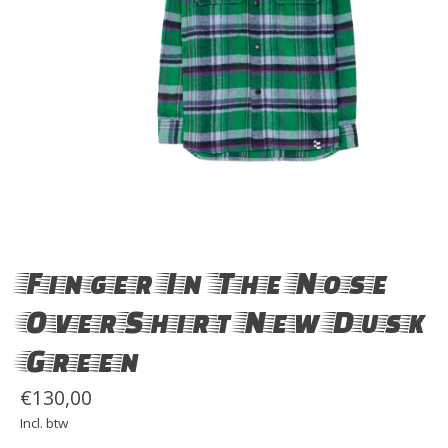
Finger In The Nose
OverShirt New Dusk
Green
€130,00
Incl. btw