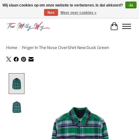
Wij slaan cookies op om onze website te verbeteren. Is dat akkoord?
Ja
Nee
Meer over cookies »
Kids & teens store
Winkelwa
Home
/
Finger In The Nose OverShirt New Dusk Green
Product image slideshow Items