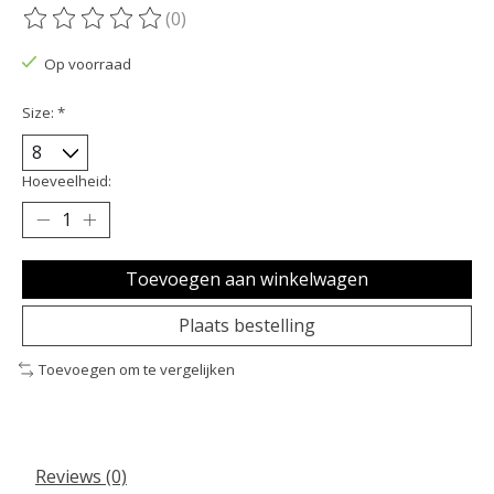
(0)
De beoordeling van dit product is
0
van de 5
Op voorraad
Size:
*
Hoeveelheid:
Toevoegen aan winkelwagen
Plaats bestelling
Toevoegen om te vergelijken
Reviews (0)