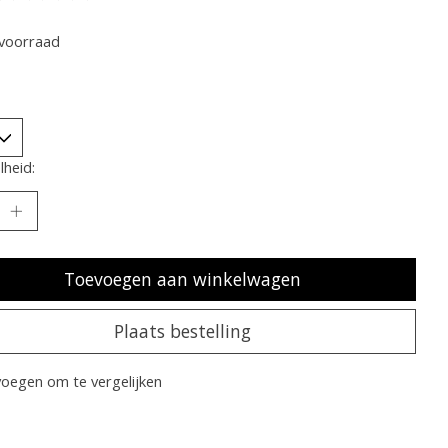
oordeling van dit product is
0
van de 5
voorraad
heid:
Toevoegen aan winkelwagen
Plaats bestelling
oegen om te vergelijken