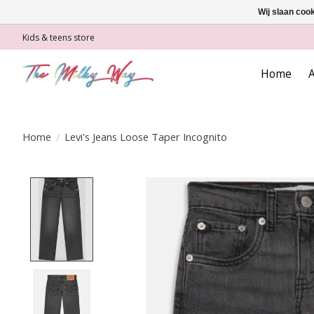
Wij slaan coo
Kids & teens store
Home
A
Home
/
Levi's Jeans Loose Taper Incognito
Product image slideshow Items