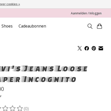
over cookies »
Aanmelden / Inloggen
Shoes
Cadeaubonnen
vi's Jeans Loose
per Incognito
00
w
(0)