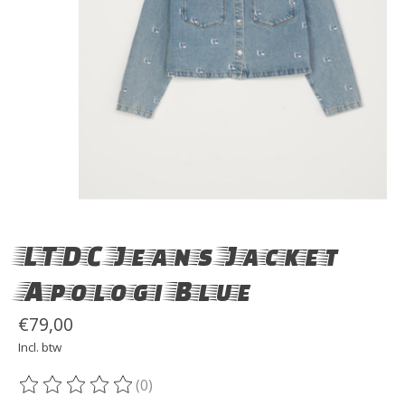
LTDC Jeans Jacket
Apologi Blue
€79,00
Incl. btw
(0)
De beoordeling van dit product is
0
van de 5