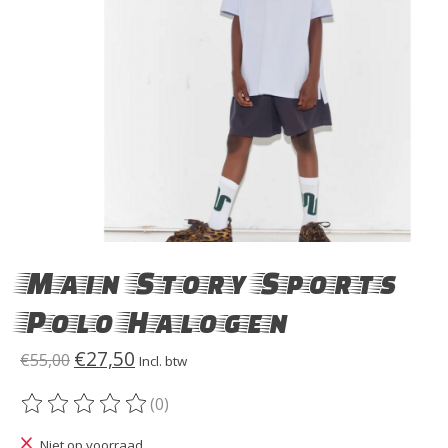
Main Story Sports
Polo Halogen
€27,50
€55,00
Incl. btw
(0)
De beoordeling van dit product is
0
van de 5
Niet op voorraad