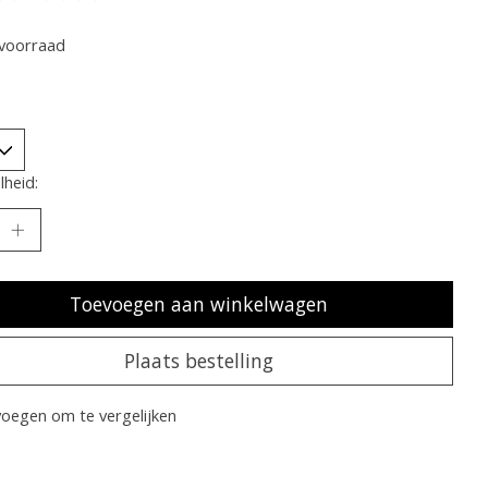
oordeling van dit product is
0
van de 5
voorraad
heid:
Toevoegen aan winkelwagen
Plaats bestelling
oegen om te vergelijken