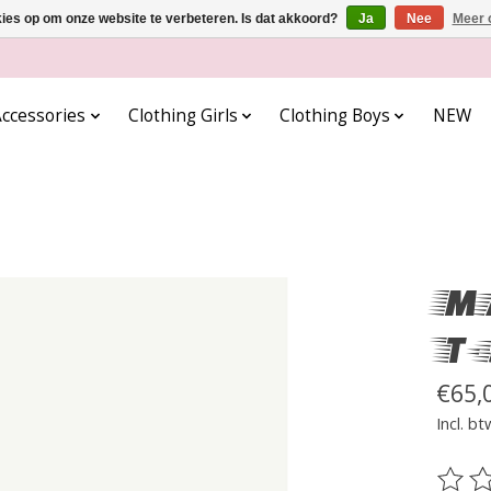
kies op om onze website te verbeteren. Is dat akkoord?
Ja
Nee
Meer 
ccessories
Clothing Girls
Clothing Boys
NEW
Ma
T-
€65,
Incl. bt