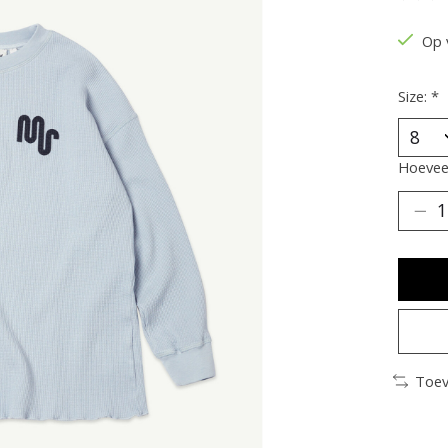
De be
Op 
Size:
*
Hoeveel
Toev