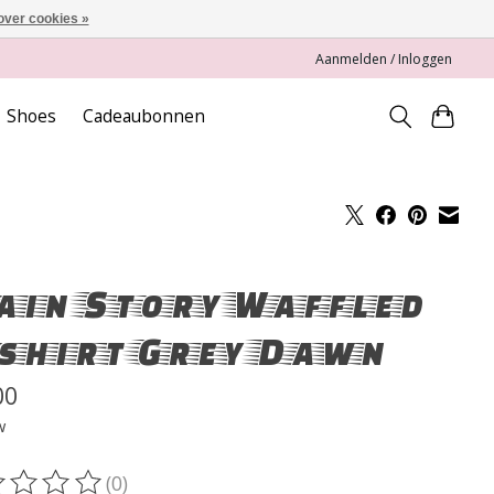
over cookies »
Aanmelden / Inloggen
Shoes
Cadeaubonnen
in Story Waffled
shirt Grey Dawn
00
w
(0)