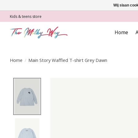
Wij slaan coo
Kids & teens store
Home
A
Home
/
Main Story Waffled T-shirt Grey Dawn
Product image slideshow Items