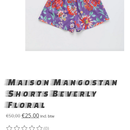
Maison Mangostan
Shorts Beverly
Floral
€25,00
€50,00
Incl. btw
(0)