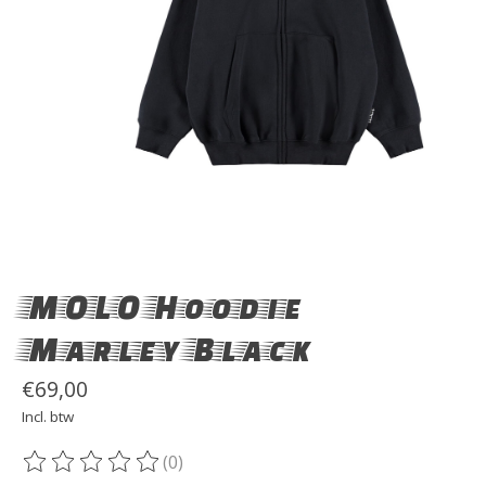
MOLO Hoodie
Marley Black
€69,00
Incl. btw
(0)
De beoordeling van dit product is
0
van de 5