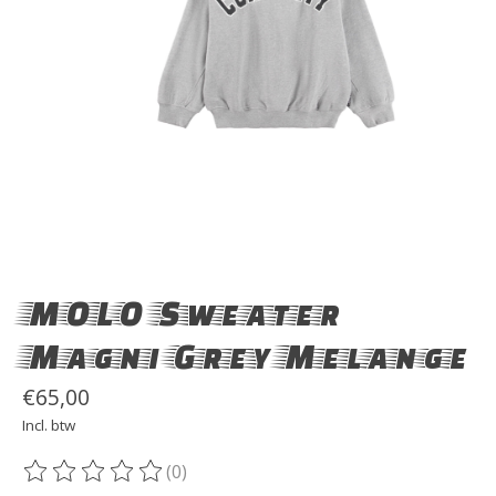
MOLO Sweater
Magni Grey Melange
€65,00
Incl. btw
(0)
De beoordeling van dit product is
0
van de 5