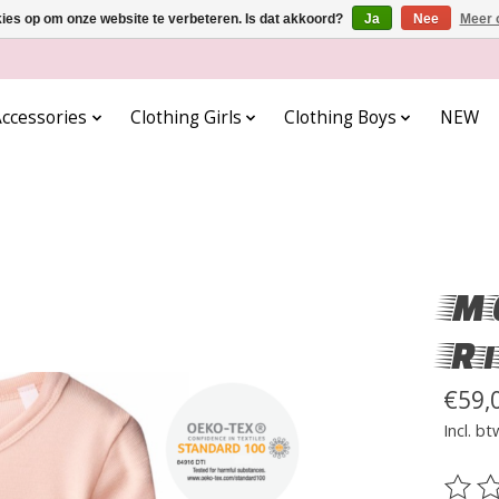
kies op om onze website te verbeteren. Is dat akkoord?
Ja
Nee
Meer 
ccessories
Clothing Girls
Clothing Boys
NEW
MO
Ri
€59,
Incl. bt