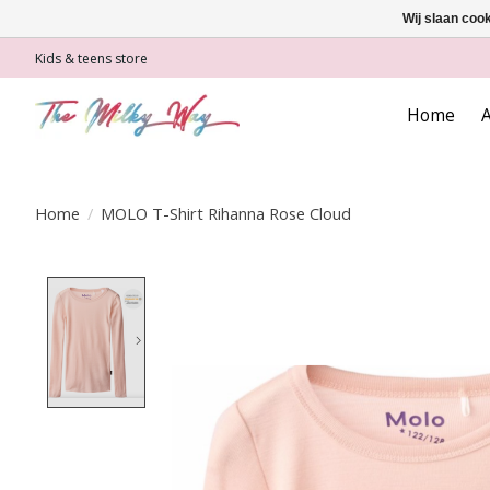
Wij slaan coo
Kids & teens store
Home
A
Home
/
MOLO T-Shirt Rihanna Rose Cloud
Product image slideshow Items