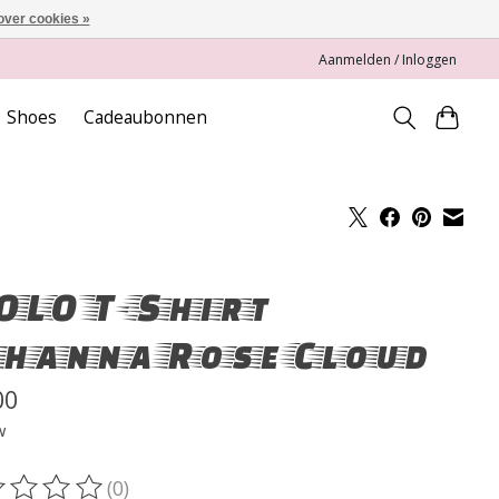
over cookies »
Aanmelden / Inloggen
Shoes
Cadeaubonnen
LO T-Shirt
hanna Rose Cloud
00
w
(0)