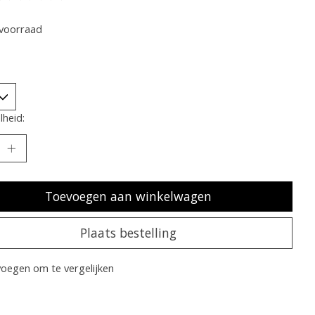
oordeling van dit product is
0
van de 5
voorraad
heid:
Toevoegen aan winkelwagen
Plaats bestelling
oegen om te vergelijken