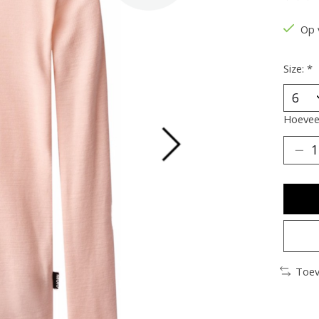
De be
Op 
Size:
*
Hoeveel
Toev