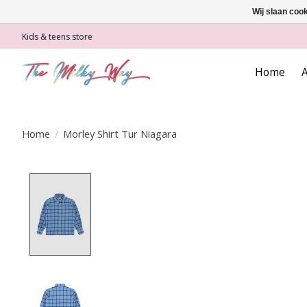
Wij slaan coo
Kids & teens store
Home
A
Home
/
Morley Shirt Tur Niagara
Product image slideshow Items