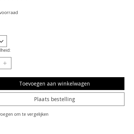
oordeling van dit product is
0
van de 5
voorraad
heid:
Toevoegen aan winkelwagen
Plaats bestelling
oegen om te vergelijken