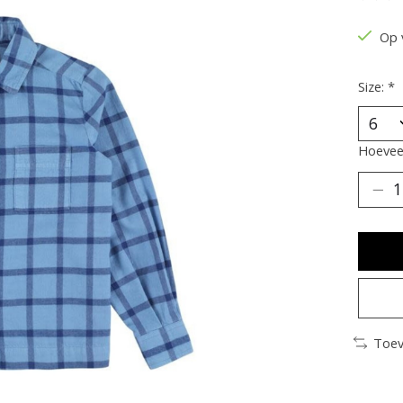
De be
Op 
Size:
*
Hoeveel
Toev