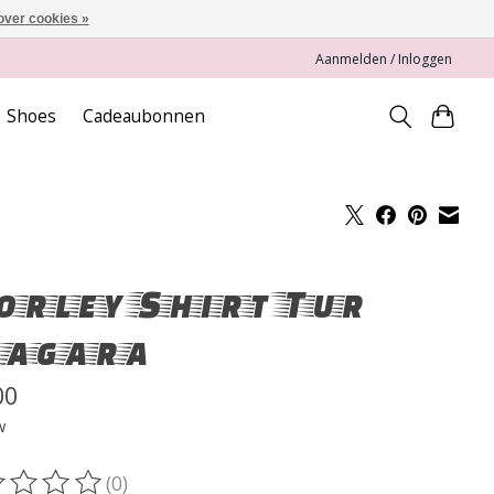
over cookies »
Aanmelden / Inloggen
Shoes
Cadeaubonnen
rley Shirt Tur
iagara
00
w
(0)