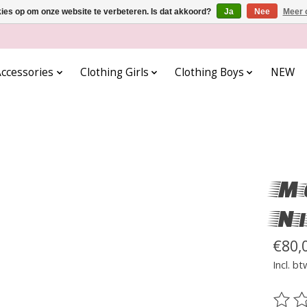
kies op om onze website te verbeteren. Is dat akkoord?
Ja
Nee
Meer 
ccessories
Clothing Girls
Clothing Boys
NEW
Mo
N
€80,
Incl. bt