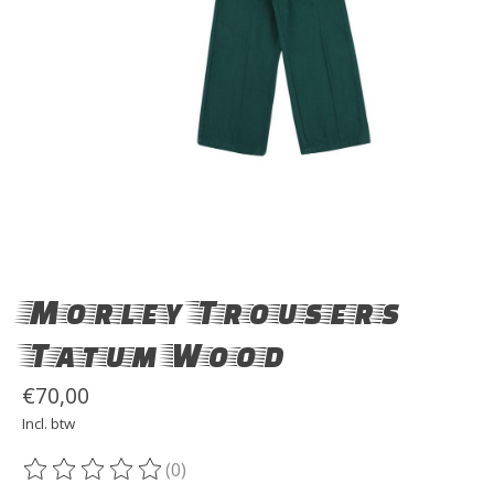
Morley Trousers
Tatum Wood
€70,00
Incl. btw
(0)
De beoordeling van dit product is
0
van de 5