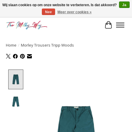
Wij slaan cookies op om onze website te verbeteren. Is dat akkoord?
Ja
Nee
Meer over cookies »
Kids & teens store
Winkelwa
Home
/
Morley Trousers Tripp Woods
Product image slideshow Items