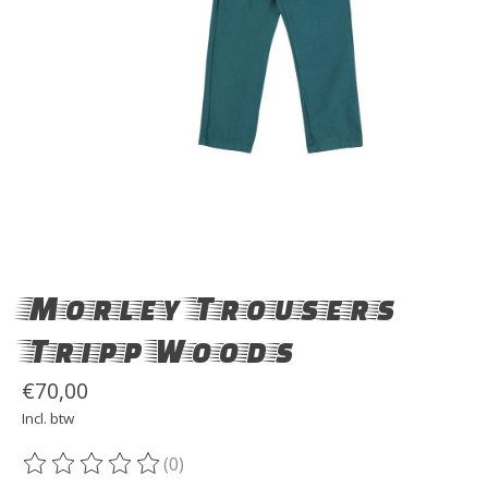
Morley Trousers
Tripp Woods
€70,00
Incl. btw
(0)
De beoordeling van dit product is
0
van de 5