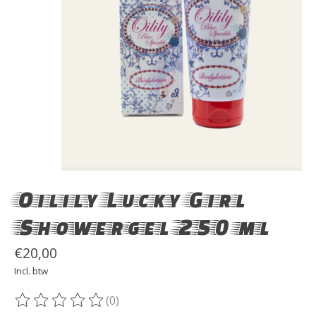
Oilily Lucky Girl
Showergel 250 ml
€20,00
Incl. btw
(0)
De beoordeling van dit product is
0
van de 5