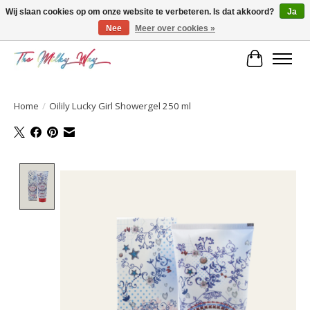
Wij slaan cookies op om onze website te verbeteren. Is dat akkoord?
Ja
Nee
Meer over cookies »
Kids & teens store
Winkelwa
Home
/
Oilily Lucky Girl Showergel 250 ml
Product image slideshow Items