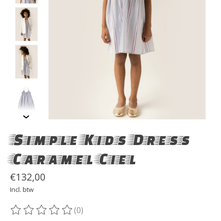
Simple Kids Dress
Caramel Ciel
€132,00
Incl. btw
(0)
De beoordeling van dit product is
0
van de 5