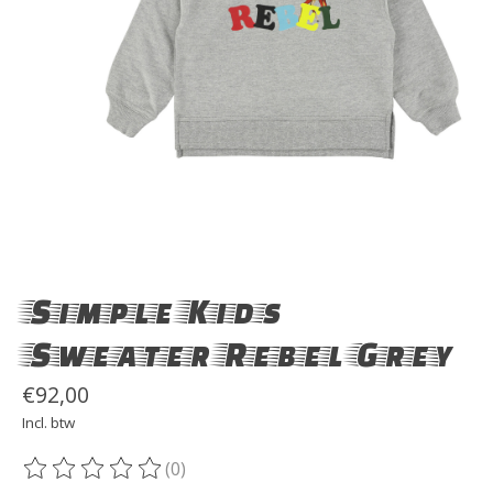
Simple Kids
Sweater Rebel Grey
€92,00
Incl. btw
(0)
De beoordeling van dit product is
0
van de 5