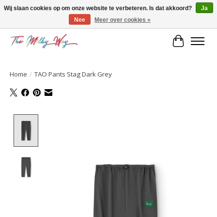
Wij slaan cookies op om onze website te verbeteren. Is dat akkoord?
Ja
Nee
Meer over cookies »
Kids & teens store
Winkelwa
Home
/
TAO Pants Stag Dark Grey
Product image slideshow Items