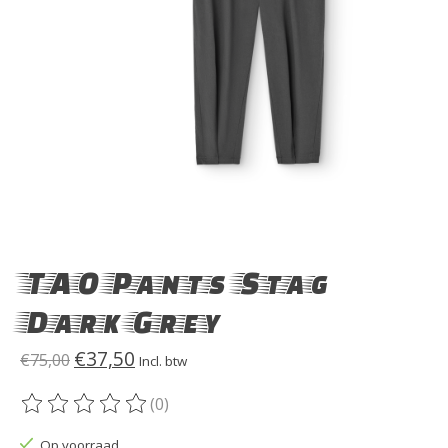
TAO Pants Stag
Dark Grey
€37,50
€75,00
Incl. btw
(0)
De beoordeling van dit product is
0
van de 5
Op voorraad