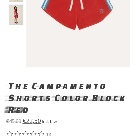
The Campamento
Shorts Color Block
Red
€22,50
€45,00
Incl. btw
(0)