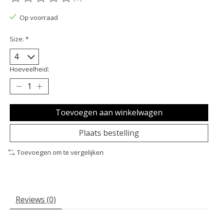
De beoordeling van dit product is
0
van de 5
Op voorraad
Size:
*
Hoeveelheid:
Toevoegen aan winkelwagen
Plaats bestelling
Toevoegen om te vergelijken
Reviews (0)