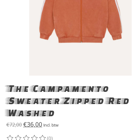
The Campamento
Sweater Zipped Red
Washed
€36,00
€72,00
Incl. btw
(0)