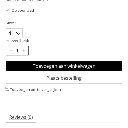
De beoordeling van dit product is
0
van de 5
Op voorraad
Size:
*
Hoeveelheid:
Toevoegen aan winkelwagen
Plaats bestelling
Toevoegen om te vergelijken
Reviews (0)