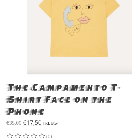
The Campamento T-
Shirt Face on the
Phone
€17,50
€35,00
Incl. btw
(0)