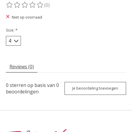
(0)
De beoordeling van dit product is
0
van de 5
Niet op voorraad
Size:
*
Reviews (0)
0
sterren op basis van
0
Je beoordeling toevoegen
beoordelingen