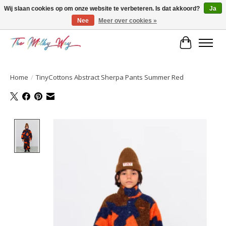
Wij slaan cookies op om onze website te verbeteren. Is dat akkoord?
Ja
Nee
Meer over cookies »
Kids & teens store
Winkelwa
Home
/
TinyCottons Abstract Sherpa Pants Summer Red
Product image slideshow Items