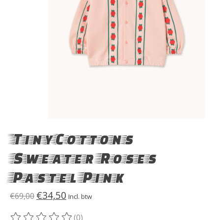
TinyCottons
Sweater Roses
Pastel Pink
€34,50
€69,00
Incl. btw
(0)