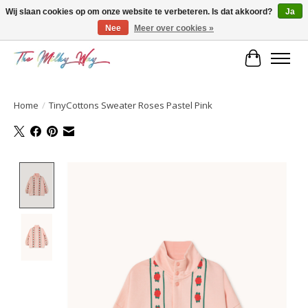
Wij slaan cookies op om onze website te verbeteren. Is dat akkoord?
Ja
Nee
Meer over cookies »
Kids & teens store
Winkelwa
Home
/
TinyCottons Sweater Roses Pastel Pink
Product image slideshow Items