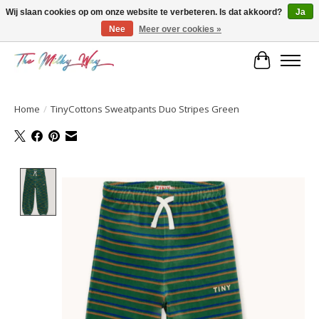
Wij slaan cookies op om onze website te verbeteren. Is dat akkoord?
Ja
Nee
Meer over cookies »
Kids & teens store
Winkelwa
Home
/
TinyCottons Sweatpants Duo Stripes Green
Product image slideshow Items