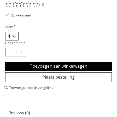
(0)
De beoordeling van dit product is
0
van de 5
Op voorraad
Size:
*
Hoeveelheid:
Toevoegen aan winkelwagen
Plaats bestelling
Toevoegen om te vergelijken
Reviews (0)