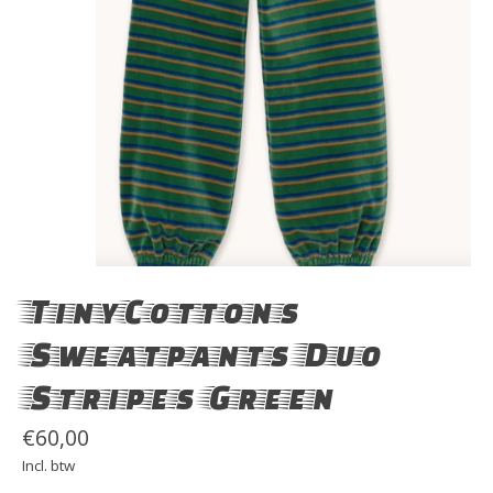
TinyCottons
Sweatpants Duo
Stripes Green
€60,00
Incl. btw