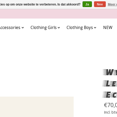
kies op om onze website te verbeteren. Is dat akkoord?
Ja
Nee
Meer 
ccessories
Clothing Girls
Clothing Boys
NEW
Wy
Le
Ec
€70,
Incl. bt