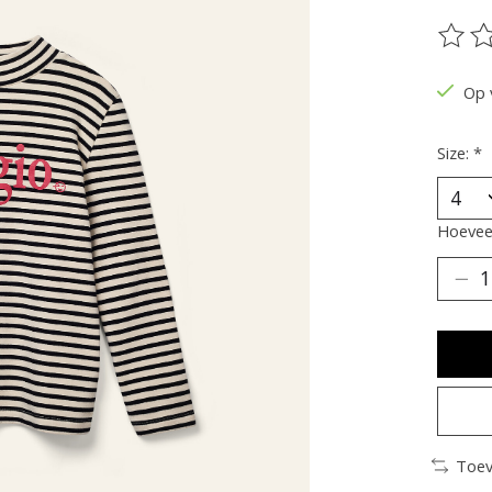
De be
Op 
Size:
*
Hoeveel
Toev