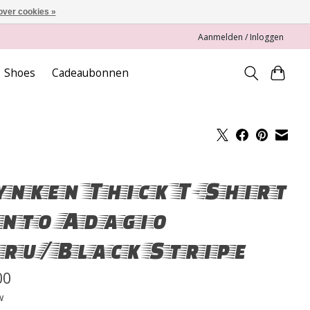
over cookies »
Aanmelden / Inloggen
Shoes
Cadeaubonnen
nken Thick T-Shirt
nto Adagio
ru/Black Stripe
00
w