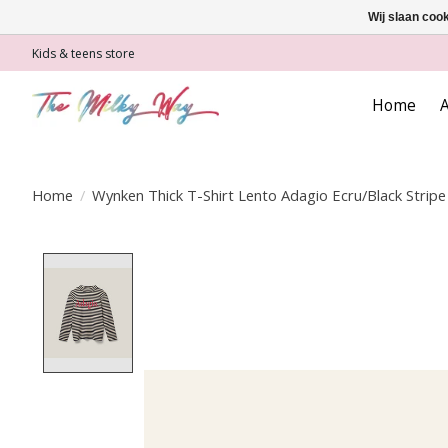
Wij slaan coo
Kids & teens store
Home
A
Home
/
Wynken Thick T-Shirt Lento Adagio Ecru/Black Stripe
Product image slideshow Items