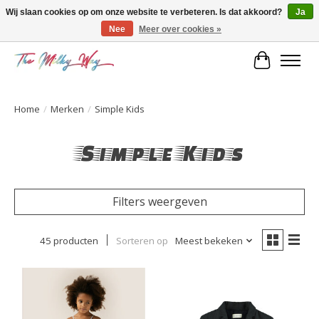
Wij slaan cookies op om onze website te verbeteren. Is dat akkoord?
Ja
Nee
Meer over cookies »
Kids & teens store
Winkelwa
Home
/
Merken
/
Simple Kids
Simple Kids
Filters weergeven
45 producten
Sorteren op
Meest bekeken